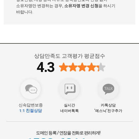
소유자명만 변경하는 경우,
소유자명 변경 신청
을 하시기
바랍니다.
상담만족도 고객평가 평균점수
4.3
신속답변보증
실시간
카톡상담
1:1 친절상담
네이버톡톡
'예스닉'친구추가
도메인 등록 / 연장을 전화로 편리하게
!