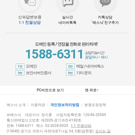
신속답변보증
실시간
카톡상담
1:1 친절상담
네이버톡톡
'예스닉'친구추가
도메인 등록 / 연장을 전화로 편리하게
!
1588-6311
상담가능시간
평일 9시 ~ 18시
도메인
메일 / 네이버웍스
1번
2번
보안서버인증서
기타 문의
3번
0번
PC버전으로 보기
맨 위로↑
예스닉 소개
이용약관
개인정보처리방침
분쟁조정정책
㈜예스닉
대표이사: 정지훈
사업자등록번호: 120-86-25589
통신판매업신고번호: 제2025-경기과천-0180호
전화: 1588-6311 팩스: 02-2028-0020
1:1 친절상담
(13840) 경기도 과천시 과천대로7나길 34, 5층(갈현동)
오시는 길